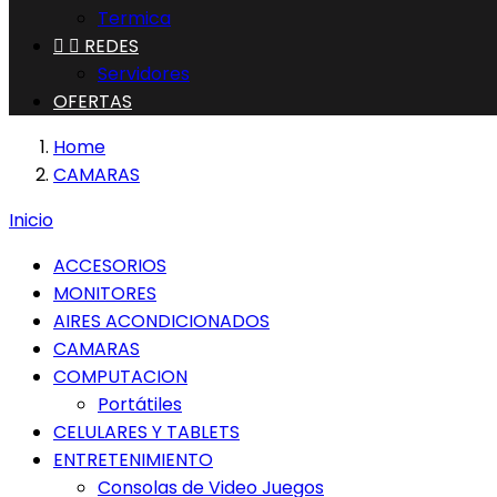
Termica


REDES
Servidores
OFERTAS
Home
CAMARAS
Inicio
ACCESORIOS
MONITORES
AIRES ACONDICIONADOS
CAMARAS
COMPUTACION
Portátiles
CELULARES Y TABLETS
ENTRETENIMIENTO
Consolas de Video Juegos