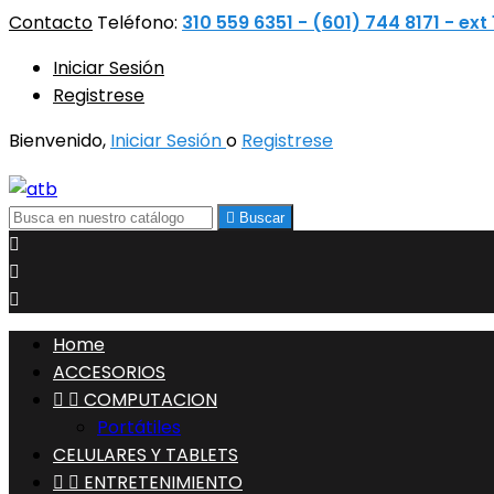
Contacto
Teléfono:
310 559 6351 - (601) 744 8171 - ext
Iniciar Sesión
Registrese
Bienvenido,
Iniciar Sesión
o
Registrese

Buscar



Home
ACCESORIOS


COMPUTACION
Portátiles
CELULARES Y TABLETS


ENTRETENIMIENTO